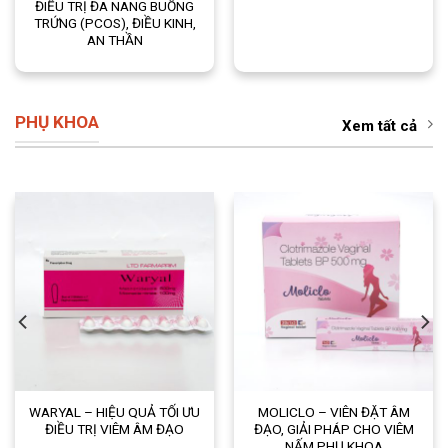
ĐIỀU TRỊ ĐA NANG BUỒNG
TRỨNG (PCOS), ĐIỀU KINH,
AN THẦN
PHỤ KHOA
Xem tất cả
WARYAL – HIỆU QUẢ TỐI ƯU
MOLICLO – VIÊN ĐẶT ÂM
ĐIỀU TRỊ VIÊM ÂM ĐẠO
ĐẠO, GIẢI PHÁP CHO VIÊM
NẤM PHỤ KHOA