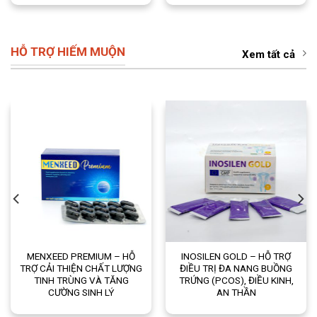
HỖ TRỢ HIẾM MUỘN
Xem tất cả
MENXEED PREMIUM – HỖ
INOSILEN GOLD – HỖ TRỢ
TRỢ CẢI THIỆN CHẤT LƯỢNG
ĐIỀU TRỊ ĐA NANG BUỒNG
TINH TRÙNG VÀ TĂNG
TRỨNG (PCOS), ĐIỀU KINH,
CƯỜNG SINH LÝ
AN THẦN